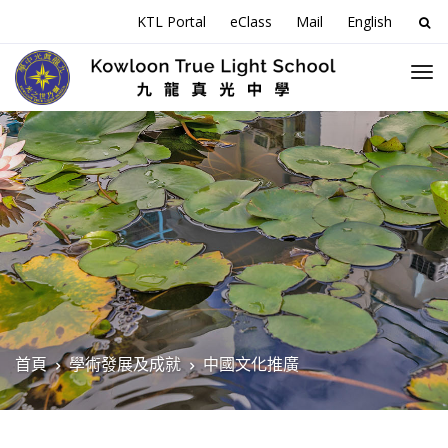
搜
KTL Portal
eClass
Mail
English
尋
關
於
首頁
學術發展及成就
中國文化推廣