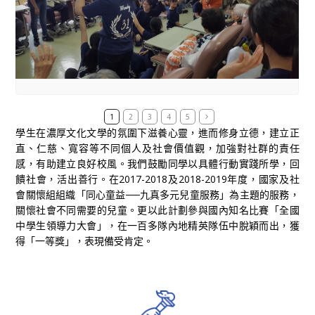
1
2
3
4
5
學生在濃厚文化文學的氛圍下滋養心靈，進而修身立德，建立正
直、仁慈、寬容等不同個人及社會價值觀，加強對社群的責任
感，有助建立良好校風。我們鼓勵同學以具體行動實踐所學，回
饋社會，活出善行。在
2017-2018
及
2018-2019
年度，國家及社
會關懷組組織「同心童益
──
九真多元兒童服務」為主題的服務，
關懷社會不同需要的兒童。更以此計劃參與國內知名比賽「全國
中學生領導力大會」，在一百多隊內地精英隊伍中脫穎而出，獲
得「一等獎」，表現備受肯定。