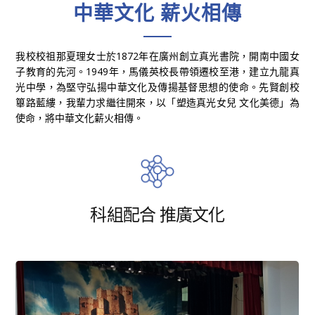
中華文化 薪火相傳
我校校祖那夏理女士於1872年在廣州創立真光書院，開南中國女
子教育的先河。1949年，馬儀英校長帶領遷校至港，建立九龍真
光中學，為堅守弘揚中華文化及傳揚基督思想的使命。先賢創校
篳路藍縷，我輩力求繼往開來，以「塑造真光女兒 文化美德」為
使命，將中華文化薪火相傳。
科組配合 推廣文化