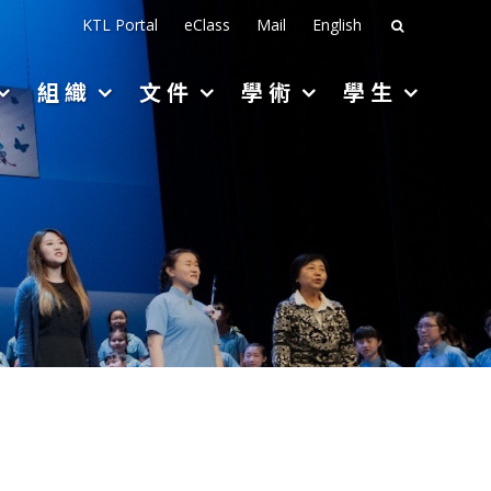
搜
KTL Portal
eClass
Mail
English
尋
組織
文件
學術
學生
關
於：