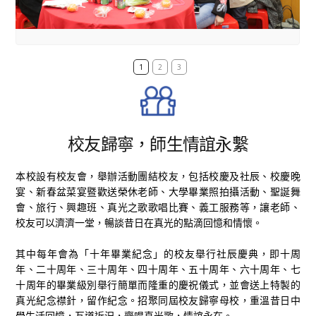
1
2
3
校友歸寧，師生情誼永繫
本校設有校友會，舉辦活動團結校友，包括校慶及社辰、校慶晚
宴、新春盆菜宴暨歡送榮休老師、大學畢業照拍攝活動、聖誕舞
會、旅行、興趣班、真光之歌歌唱比賽、義工服務等，讓老師、
校友可以濟濟一堂，暢談昔日在真光的點滴回憶和情懷。
其中每年會為「十年畢業紀念」的校友舉行社辰慶典，即十周
年、二十周年、三十周年、四十周年、五十周年、六十周年、七
十周年的畢業級別舉行簡單而隆重的慶祝儀式，並會送上特製的
真光紀念襟針，留作紀念。招聚同屆校友歸寧母校，重溫昔日中
學生活回憶，互道近況，齊唱真光歌，情誼永在。