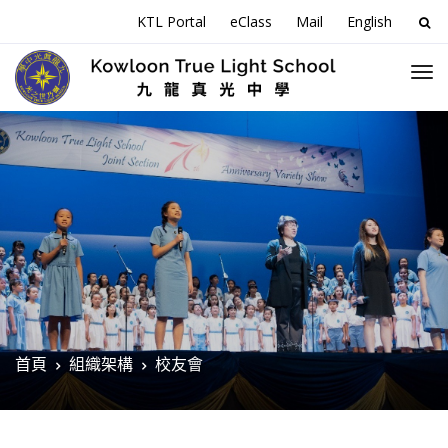
搜
KTL Portal
eClass
Mail
English
尋
關
於
首頁
組織架構
校友會