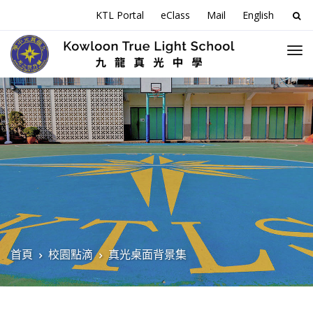
搜
KTL Portal
eClass
Mail
English
尋
關
於
首頁
校園點滴
真光桌面背景集