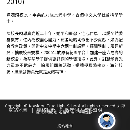
2010)
陳婉嫦校長，畢業於九龍真光中學，香港中文大學社會科學學
士。
陳校長領導真光近二十年，她平和堅忍、宅心仁厚，以愛全然委
身教育，任內為校盡心盡力，於各範疇均作出不少貢獻，如為配
合教育政策，開辦中文中學中六兩年制課程，擴闊學制；籌建新
翼，擴展校舍規模，2006年於原有花園平台上加建一座六層高的
新校舍，為莘莘學子提供更舒適的學習環境。此外，對凝聚真光
力量亦不遺餘力，除籌組四校活動，還積極聯繫校友、海外校
友，繼續發揚真光就是愛的精神。
Copyright © Kowloon True Light School. All rights reserved. 九龍
網站地圖
聯絡我們
收集個人資料聲明
真光中學. © 版權所有 不得轉載 .
網站地圖