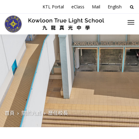
搜
KTL Portal
eClass
Mail
English
尋
關
於
首頁
關於九真
歷任校長