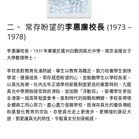
二、 常存盼望的
李惠廉校長
(1973 –
1978)
李惠廉校長，1931年畢業於廣州白鶴洞真光中學，南京金陵女子
大學數理學士。
李校長對教育充滿熱誠、畢生以教育為職志，致力培養學生愉快
學習、健康成長、常存感恩盼望的心，並勉勵學生以學校為家、
以真光為榮。任內五年正值學校新舊制度更迭的重要時刻，九龍
真光中學開始接受政府津貼，並加開「浮動班」，裝備學生參加
全港第一屆高等程度會考。面對時代的挑戰和轉變，李校長帶領
全體員工同心努力，盡心盡力發展學校，既保存真光的優良傳統
和基督化教育的宗旨，亦使真光走上更進步、更輝煌的康莊大
道，那愛護真光的熱忱，令藍黃女兒刻骨銘感。