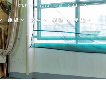
搜
KTL Portal
eClass
Mail
English
尋
組織
文件
學術
學生
關
於：