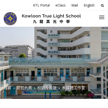
搜
KTL Portal
eClass
Mail
English
尋
關
於
首頁
關於九真
校園及設施
多媒體工作室