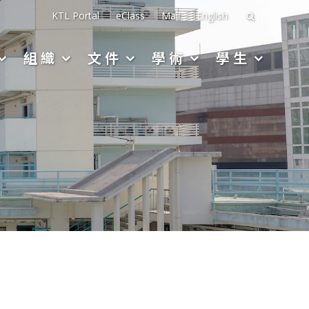
搜
KTL Portal
eClass
Mail
English
尋
組織
文件
學術
學生
關
於：