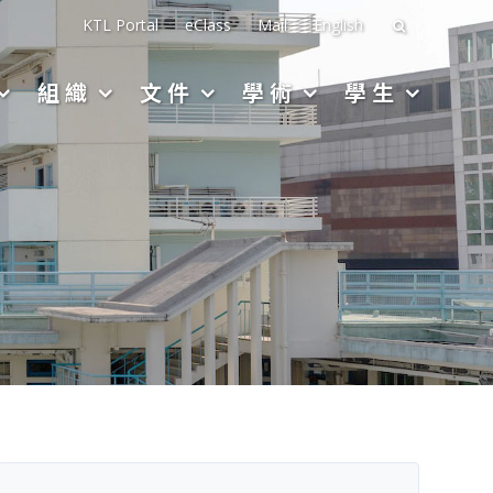
搜
KTL Portal
eClass
Mail
English
尋
組織
文件
學術
學生
關
於：