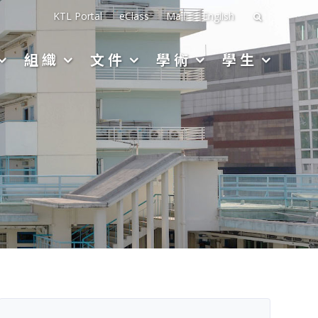
搜
KTL Portal
eClass
Mail
English
尋
組織
文件
學術
學生
關
於：