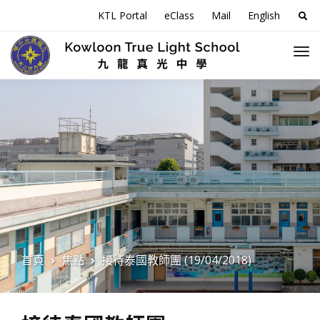
搜
KTL Portal
eClass
Mail
English
尋
關
於
首頁
焦點
接待泰國教師團 (19/04/2018)