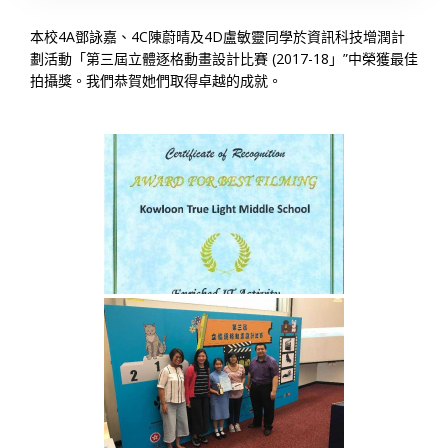
本校4A鄧詠嘉、4C陳蔚晴及4D盧敏靈同學於資訊科技增潤計
劃活動「第三屆立體逐格動畫設計比賽 (2017-18」”中榮獲最佳
拍攝獎。我們恭賀她們取得卓越的成就。