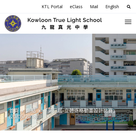
搜
KTL Portal
eClass
Mail
English
尋
關
於
首頁
焦點
「第三屆-立體逐格動畫設計比賽」
(20/05/2018)