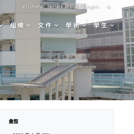
搜
KTL Portal
eClass
Mail
English
尋
組織
文件
學術
學生
關
於：
彙整