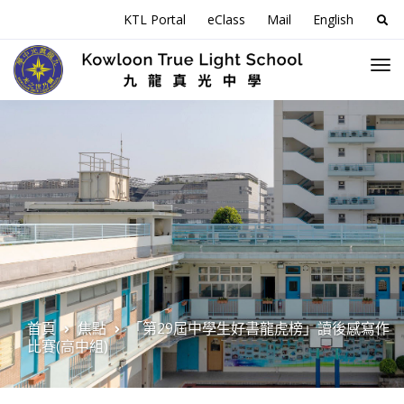
搜
KTL Portal
eClass
Mail
English
尋
關
於
首頁
焦點
「第29屆中學生好書龍虎榜」讀後感寫作
比賽(高中組)