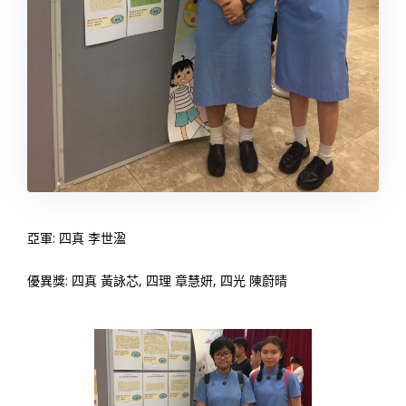
亞軍: 四真 李世溋
優異獎: 四真 黃詠芯, 四理 章慧妍, 四光 陳蔚晴