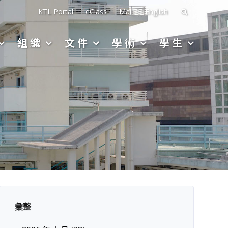
搜
KTL Portal
eClass
Mail
English
尋
組織
文件
學術
學生
關
於：
彙整