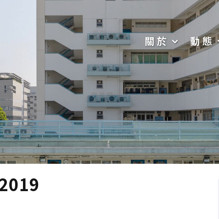
關於
動態
019