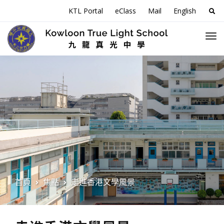
搜
KTL Portal
eClass
Mail
English
尋
關
於
首頁
焦點
走進香港文學風景