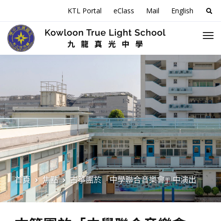
搜
KTL Portal
eClass
Mail
English
尋
關
於
首頁
焦點
古箏團於「中學聯合音樂會」中演出