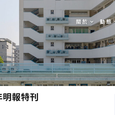
關於
動態
年明報特刊