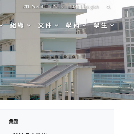
搜
KTL Portal
eClass
Mail
English
尋
組織
文件
學術
學生
關
於：
彙整