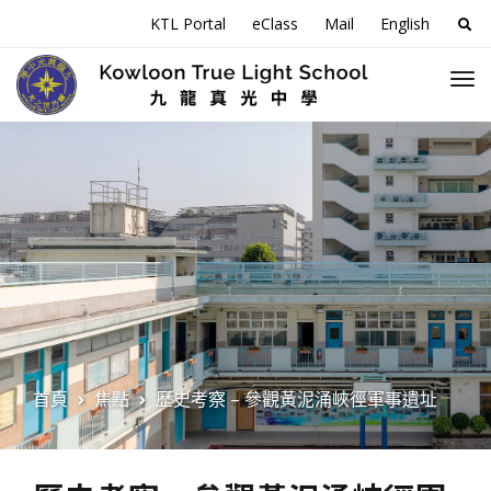
搜
KTL Portal
eClass
Mail
English
尋
關
於
首頁
焦點
歷史考察 – 參觀黃泥涌峽徑軍事遺址