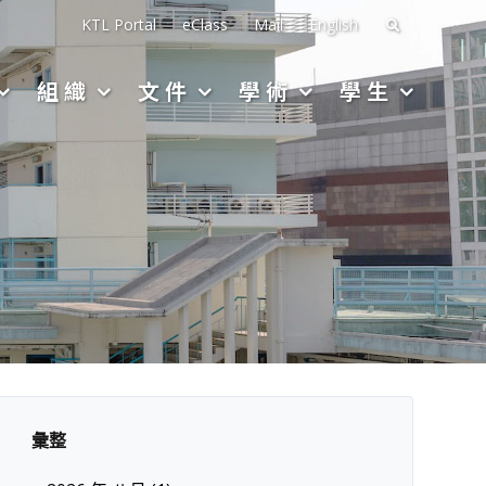
搜
KTL Portal
eClass
Mail
English
尋
組織
文件
學術
學生
關
於：
彙整