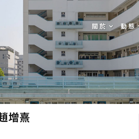
關於
動態
」趙增熹