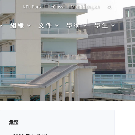
搜
KTL Portal
eClass
Mail
English
尋
組織
文件
學術
學生
關
於：
彙整