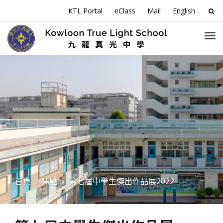
搜
KTL Portal
eClass
Mail
English
尋
關
於
首頁
焦點
第七屆中學生傑出作品展2022