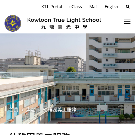
搜
KTL Portal
eClass
Mail
English
尋
關
於
首頁
焦點
幼稚園義工服務