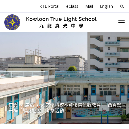
搜
KTL Portal
eClass
Mail
English
尋
關
於
首頁
焦點
人文學科校本資優價值觀教育 — 西貢鹽
田梓「解謎逃脫」考察活動