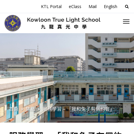
搜
KTL Portal
eClass
Mail
English
尋
關
於
首頁
焦點
服務學習 – 「我和兔子有個約會」