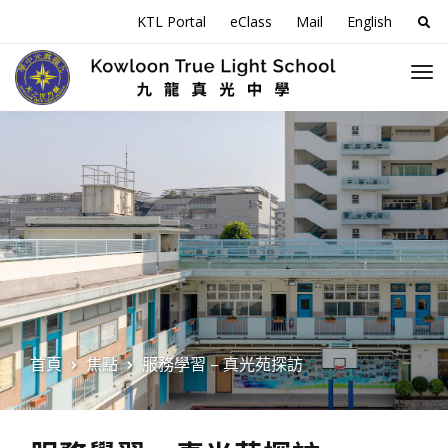
搜
KTL Portal
eClass
Mail
English
尋
關
於
首頁
焦點
服務學習 – 真光苑探訪