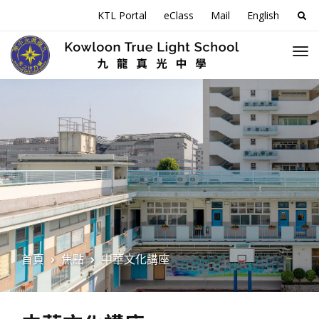
搜
KTL Portal
eClass
Mail
English
尋
關
於
首頁
焦點
中華文化講座