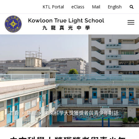
搜
KTL Portal
eClass
Mail
English
尋
關
於
首頁
焦點
未來科學大獎獲獎者與青少年對話