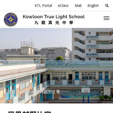
搜
KTL Portal
eClass
Mail
English
尋
關
於
首頁
焦點
學界越野比賽