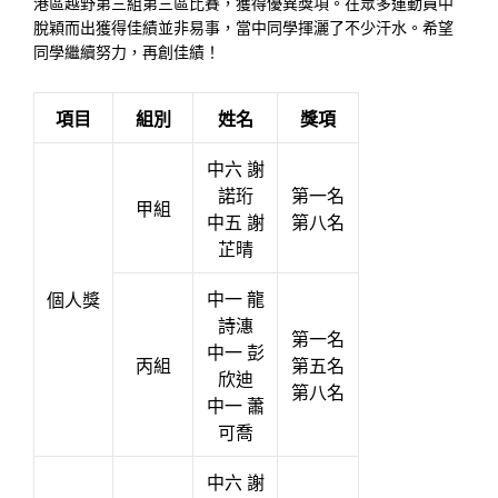
港區越野第三組第三區比賽，獲得優異獎項。在眾多運動員中
脫穎而出獲得佳績並非易事，當中同學揮灑了不少汗水。希望
同學繼續努力，再創佳績！
項目
組別
姓名
獎項
中六 謝
諾珩
第一名
甲組
中五 謝
第八名
芷晴
中一 龍
個人獎
詩潓
第一名
中一 彭
丙組
第五名
欣迪
第八名
中一 蕭
可喬
中六 謝