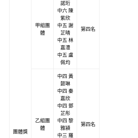
諾珩
中六 陳
紫欣
甲組團
中五 謝
第四名
體
芷晴
中五 林
嘉澧
中五 盧
佩均
中四 黃
懿琳
中四 秦
嘉欣
中四 鄧
芷彤
乙組團
中四 黎
第四名
體
雅潁
團體獎
中三 羅