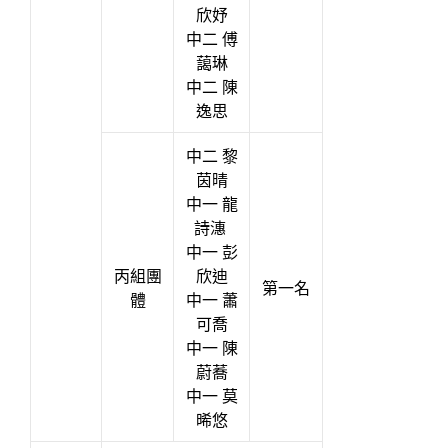
欣妤
中二 傅
藹琳
中二 陳
逸思
中二 黎
茵晴
中一 龍
詩潓
中一 彭
丙組團
欣迪
第一名
體
中一 蕭
可喬
中一 陳
蔚蕎
中一 莫
晞悠