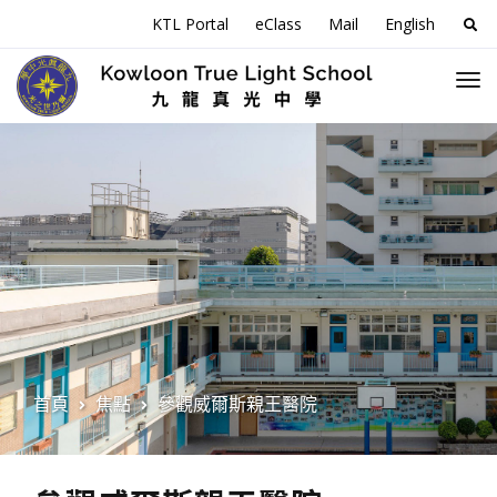
搜
KTL Portal
eClass
Mail
English
尋
關
於
首頁
焦點
參觀威爾斯親王醫院