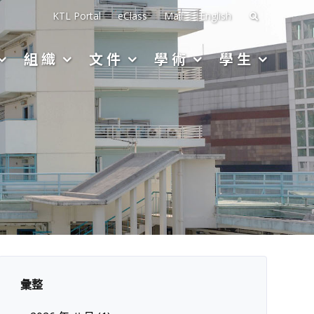
搜
KTL Portal
eClass
Mail
English
尋
組織
文件
學術
學生
關
於：
彙整