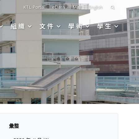
搜
KTL Portal
eClass
Mail
English
尋
組織
文件
學術
學生
關
於：
彙整