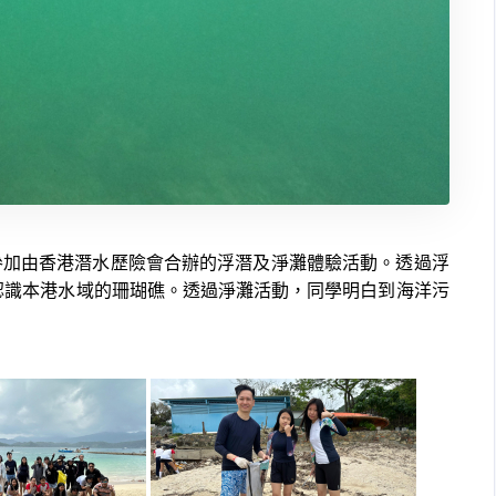
島參加由香港潛水歷險會合辦的浮潛及淨灘體驗活動。透過浮
認識本港水域的珊瑚礁。透過淨灘活動，同學明白到海洋污