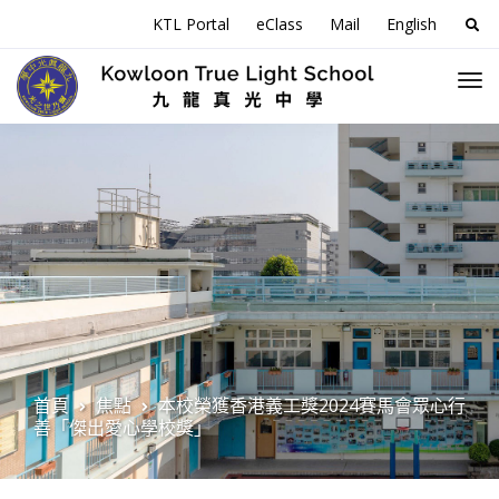
搜
KTL Portal
eClass
Mail
English
尋
關
於
首頁
焦點
本校榮獲香港義工獎2024賽馬會眾心行
善「傑出愛心學校獎」