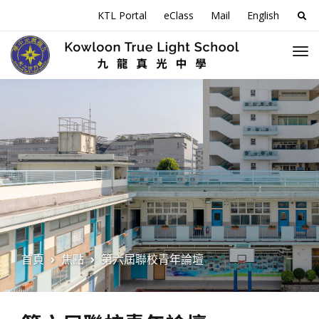
搜
KTL Portal
eClass
Mail
English
尋
關
於
首頁
焦點
第六屆聯校青年論壇