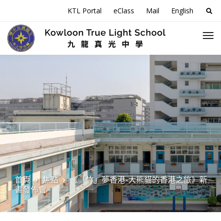
搜
KTL Portal
eClass
Mail
English
尋
關
於
首頁
焦點
《「竹」夢香港-大熊貓的香港之旅》新
書發佈會