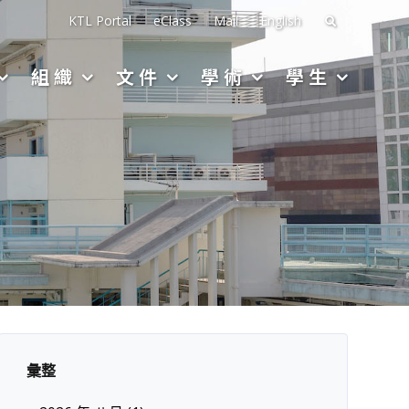
搜
KTL Portal
eClass
Mail
English
尋
組織
文件
學術
學生
關
於：
彙整