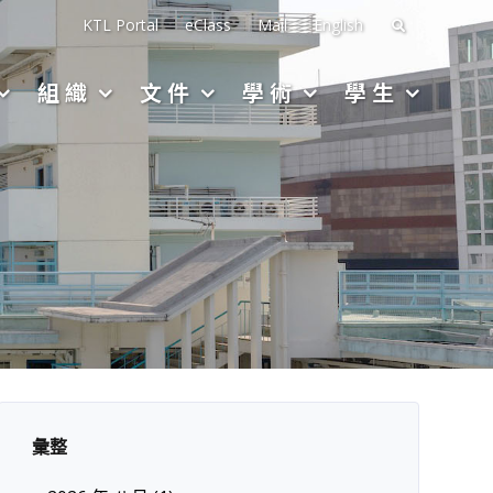
搜
KTL Portal
eClass
Mail
English
尋
組織
文件
學術
學生
關
於：
彙整