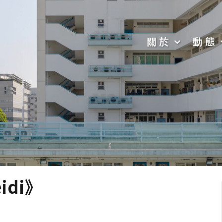
關於
動態
idi》