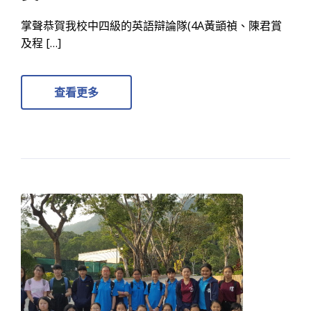
掌聲恭賀我校中四級的英語辯論隊(4A黃顗禎、陳君賞
及程 […]
查看更多