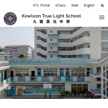
搜
KTL Portal
eClass
Mail
English
尋
關
於
首頁
2018