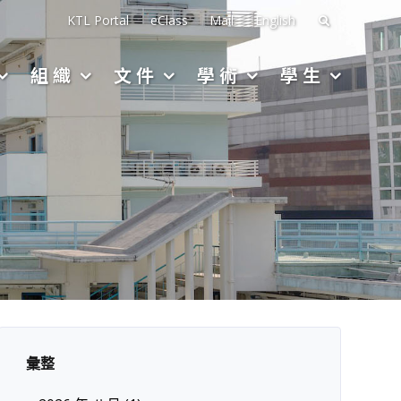
搜
KTL Portal
eClass
Mail
English
尋
組織
文件
學術
學生
關
於：
彙整