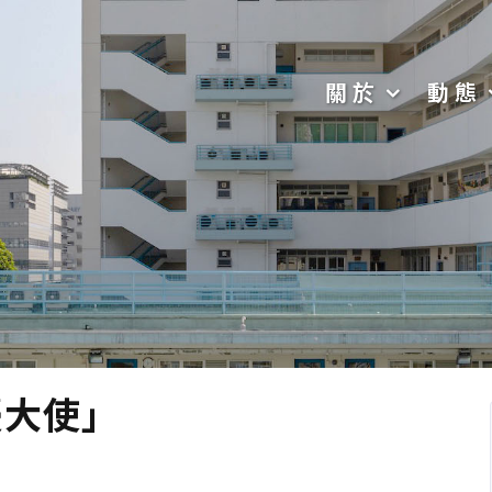
關於
動態
憂大使」