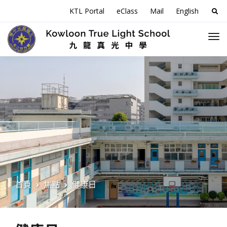
搜
KTL Portal
eClass
Mail
English
尋
關
於
首頁
焦點
健康日