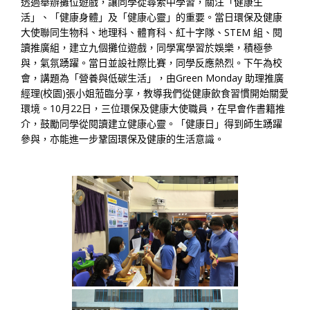
透過舉辦攤位遊戲，讓同學從尋索中學習，關注「健康生
活」、「健康身體」及「健康心靈」的重要。當日環保及健康
大使聯同生物科、地理科、體育科、紅十字隊、STEM 組、閱
讀推廣組，建立九個攤位遊戲，同學寓學習於娛樂，積極參
與，氣氛踴躍。當日並設社際比賽，同學反應熱烈。下午為校
會，講題為「營養與低碳生活」，由Green Monday 助理推廣
經理(校園)張小姐蒞臨分享，教導我們從健康飲食習慣開始關愛
環境。10月22日，三位環保及健康大使職員，在早會作書籍推
介，鼓勵同學從閱讀建立健康心靈。「健康日」得到師生踴躍
參與，亦能進一步鞏固環保及健康的生活意識。