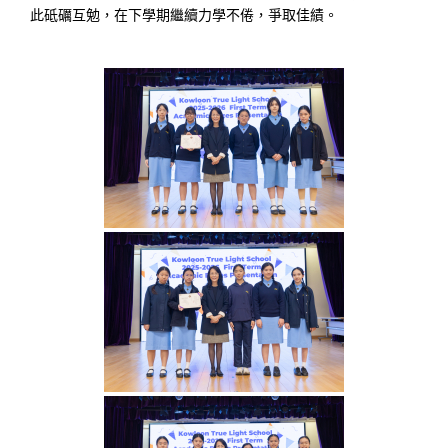
此砥礪互勉，在下學期繼續力學不倦，爭取佳績。