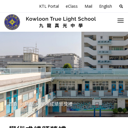
搜
KTL Portal
eClass
Mail
English
尋
關
於
首頁
焦點
學術成績頒獎禮